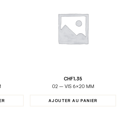
CHF
1.35
M
02 – VIS 6×20 MM
ER
AJOUTER AU PANIER