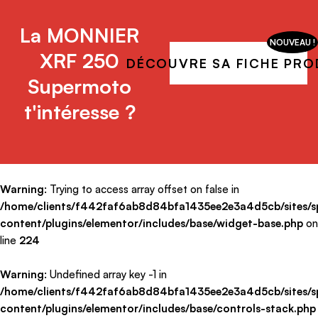
La MONNIER
NOUVEAU !
XRF 250
DÉCOUVRE SA FICHE PRO
Supermoto
t'intéresse ?
Warning
: Trying to access array offset on false in
/home/clients/f442faf6ab8d84bfa1435ee2e3a4d5cb/sites/sp
content/plugins/elementor/includes/base/widget-base.php
on
line
224
Warning
: Undefined array key -1 in
/home/clients/f442faf6ab8d84bfa1435ee2e3a4d5cb/sites/sp
content/plugins/elementor/includes/base/controls-stack.php