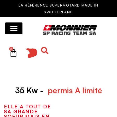
LA RÉFÉRENCE SUPERMOTARD MADE IN
SWITZERLAND
MOTOS MONNIER
AUTRES MOTOS
RÉSEAU DE VENTE
PIÈCES DÉTACHÉES
0
35 Kw -
permis A limité
ELLE A TOUT DE
SA GRANDE
SOEUR MAIS EN