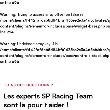
on line
696
Warning
: Trying to access array offset on false in
/home/clients/f442faf6ab8d84bfa1435ee2e3a4d5cb/sites/sp
content/plugins/elementor/includes/base/widget-base.php
on
line
224
Warning
: Undefined array key -1 in
/home/clients/f442faf6ab8d84bfa1435ee2e3a4d5cb/sites/sp
content/plugins/elementor/includes/base/controls-stack.php
on line
696
TU AS DES QUESTIONS ?
Les experts SP Racing Team
sont là pour t'aider !