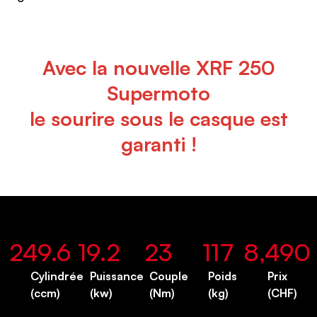
Avec la nouvelle XRF 250
Supermoto
le sourire sous le casque est
garanti !
249.6
19.2
23
117
8,490
Cylindrée
Puissance
Couple
Poids
Prix
(ccm)
(kw)
(Nm)
(kg)
(CHF)