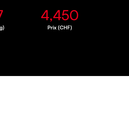
7
4,450
g)
Prix (CHF)