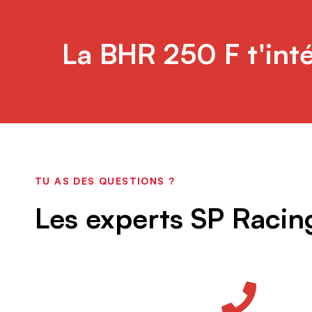
La BHR 250 F t'int
TU AS DES QUESTIONS ?
Les experts SP Racing