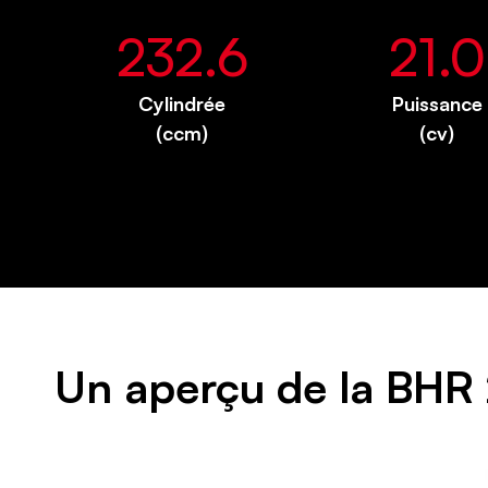
232.6
21.0
Cylindrée
Puissance
(ccm)
(cv)
Un aperçu de la BHR