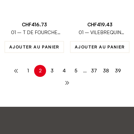
CHF
416.73
CHF
419.43
01 – T DE FOURCHE
01 – VILEBREQUIN
INFERIEUR FORGE
COMPLET
(MODELE 2015)
AJOUTER AU PANIER
AJOUTER AU PANIER
1
2
3
4
5
…
37
38
39