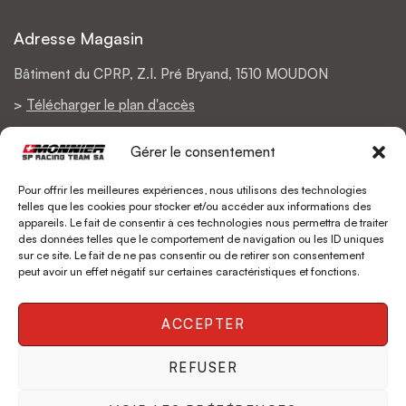
Adresse Magasin
Bâtiment du CPRP, Z.I. Pré Bryand, 1510 MOUDON
>
Télécharger le plan d'accès
Gérer le consentement
Pour offrir les meilleures expériences, nous utilisons des technologies
Support
telles que les cookies pour stocker et/ou accéder aux informations des
appareils. Le fait de consentir à ces technologies nous permettra de traiter
Politique de retours
des données telles que le comportement de navigation ou les ID uniques
sur ce site. Le fait de ne pas consentir ou de retirer son consentement
Livraison
peut avoir un effet négatif sur certaines caractéristiques et fonctions.
ACCEPTER
REFUSER