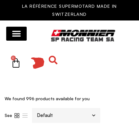
LA RÉFÉRENCE SUPERMOTARD MADE IN
SWITZERLAND
MOTOS MONNIER
AUTRES MOTOS
RÉSEAU DE VENTE
PIÈCES DÉTACHÉES
0
We found
996
products available for you
See