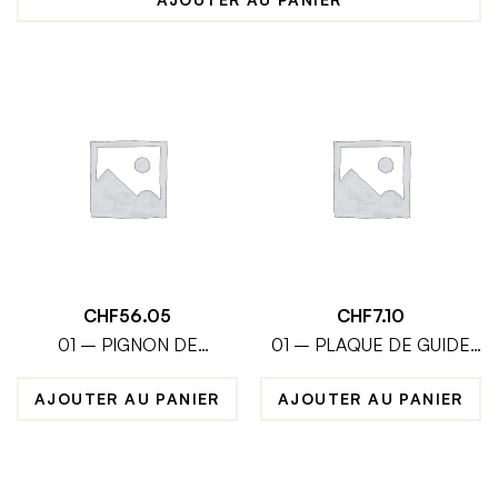
CHF
56.05
CHF
7.10
01 – PIGNON DE
01 – PLAQUE DE GUIDE
COMMANDE DE
D’HUILE
BALANCIER (40 DENTS)
AJOUTER AU PANIER
AJOUTER AU PANIER