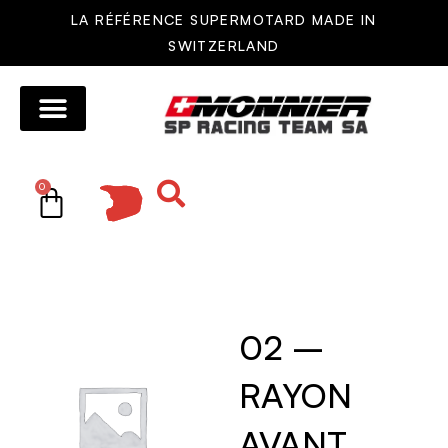
LA RÉFÉRENCE SUPERMOTARD MADE IN
SWITZERLAND
MOTOS MONNIER
AUTRES MOTOS
RÉSEAU DE VENTE
PIÈCES DÉTACHÉES
0
02 –
RAYON
AVANT