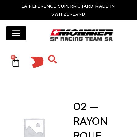
LA RÉFÉRENCE SUPERMOTARD MADE IN
SWITZERLAND
MOTOS MONNIER
AUTRES MOTOS
RÉSEAU DE VENTE
PIÈCES DÉTACHÉES
0
02 –
RAYON
ROUE