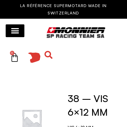
LA RÉFÉRENCE SUPERMOTARD MADE IN
SWITZERLAND
MOTOS MONNIER
AUTRES MOTOS
RÉSEAU DE VENTE
PIÈCES DÉTACHÉES
0
38 – VIS
6×12 MM