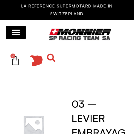
LA RÉFÉRENCE SUPERMOTARD MADE IN
SWITZERLAND
MOTOS MONNIER
AUTRES MOTOS
RÉSEAU DE VENTE
PIÈCES DÉTACHÉES
0
03 –
LEVIER
EMBRAYAG