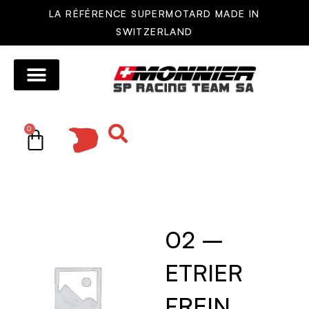
LA RÉFÉRENCE SUPERMOTARD MADE IN
SWITZERLAND
MOTOS MONNIER
AUTRES MOTOS
RÉSEAU DE VENTE
PIÈCES DÉTACHÉES
0
02 –
ETRIER
FREIN