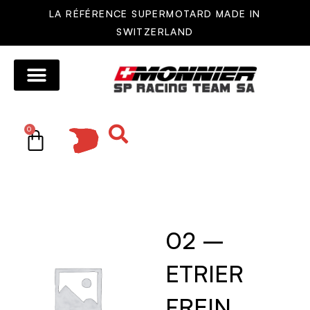
LA RÉFÉRENCE SUPERMOTARD MADE IN
SWITZERLAND
MOTOS MONNIER
AUTRES MOTOS
RÉSEAU DE VENTE
PIÈCES DÉTACHÉES
0
02 –
ETRIER
FREIN