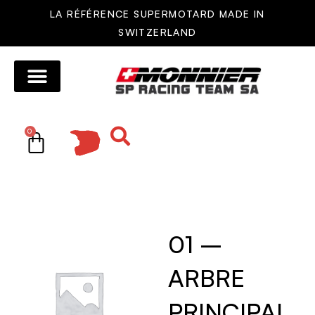
LA RÉFÉRENCE SUPERMOTARD MADE IN
SWITZERLAND
MOTOS MONNIER
AUTRES MOTOS
RÉSEAU DE VENTE
PIÈCES DÉTACHÉES
0
01 –
ARBRE
PRINCIPAL