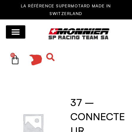
LA RÉFÉRENCE SUPERMOTARD MADE IN
SWITZERLAND
MOTOS MONNIER
AUTRES MOTOS
RÉSEAU DE VENTE
PIÈCES DÉTACHÉES
0
37 –
CONNECTE
UR